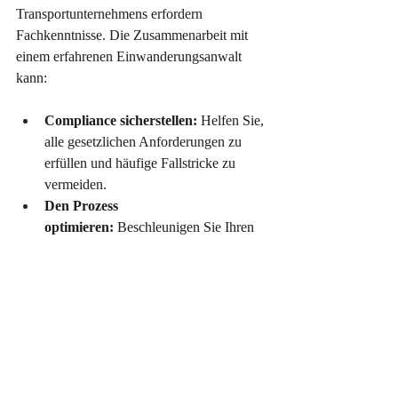
Transportunternehmens erfordern 
Fachkenntnisse. Die Zusammenarbeit mit 
einem erfahrenen Einwanderungsanwalt 
kann:
Compliance sicherstellen:
 Helfen Sie, 
alle gesetzlichen Anforderungen zu 
erfüllen und häufige Fallstricke zu 
vermeiden.
Den Prozess 
optimieren:
 Beschleunigen Sie Ihren 
Antrag, indem Sie sicherstellen, dass 
alle Dokumente korrekt vorbereitet 
sind.
Seelenfrieden bieten:
 Ermöglichen 
Sie es Ihnen, sich auf Ihr Geschäft zu 
konzentrieren, während die rechtlichen 
Details professionell behandelt werden.