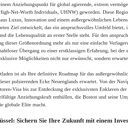
einem Anziehungspunkt für global agierende, extrem vermöge
-High-Net-Worth Individuals, UHNW) geworden. Diese Region
 aus Luxus, Innovation und einem außergewöhnlichen Lebenssti
rten Ziel entwickelt, das ein anspruchsvolles Umfeld bietet, 
d die Lebensqualität an erster Stelle steht. Für den anspruch
ug dieser Größenordnung mehr als nur eine einfache Verlager
nahtloser Übergang zu einer erstklassigen Erfahrung, bei der e
exklusive Möglichkeiten nicht nur erwünscht, sondern erwarte
tfaden ist als Ihre definitive Roadmap für das außergewöhnli
 dieser pulsierenden Ecke Neuenglands erwartet. Von der Navi
toren-Visa bis zur Entdeckung der exklusivsten Enklaven der
ielfältige Anziehungskraft enthüllen, die Boston und seine U
ie globale Elite macht.
lüssel: Sichern Sie Ihre Zukunft mit einem Inv