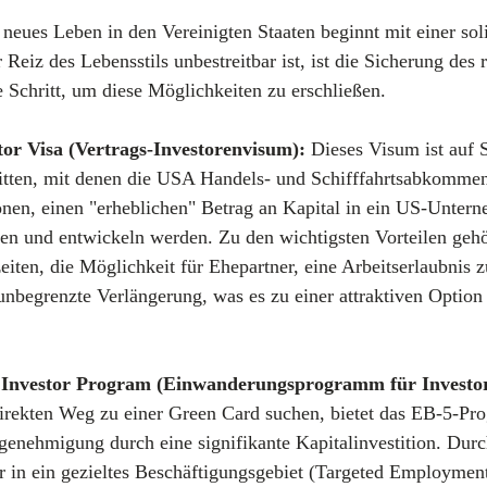
 neues Leben in den Vereinigten Staaten beginnt mit einer sol
Reiz des Lebensstils unbestreitbar ist, ist die Sicherung des 
e Schritt, um diese Möglichkeiten zu erschließen.
tor Visa (Vertrags-Investorenvisum):
 Dieses Visum ist auf 
tten, mit denen die USA Handels- und Schifffahrtsabkommen 
onen, einen "erheblichen" Betrag an Kapital in ein US-Unter
eiten und entwickeln werden. Zu den wichtigsten Vorteilen gehö
eiten, die Möglichkeit für Ehepartner, eine Arbeitserlaubnis z
 unbegrenzte Verlängerung, was es zu einer attraktiven Option 
Investor Program (Einwanderungsprogramm für Investor
 direkten Weg zu einer Green Card suchen, bietet das EB-5-Pr
genehmigung durch eine signifikante Kapitalinvestition. Durch
 in ein gezieltes Beschäftigungsgebiet (Targeted Employmen