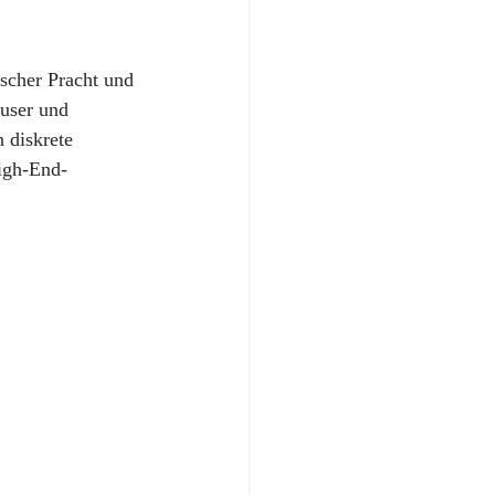
ischer Pracht und 
äuser und 
 diskrete 
igh-End-