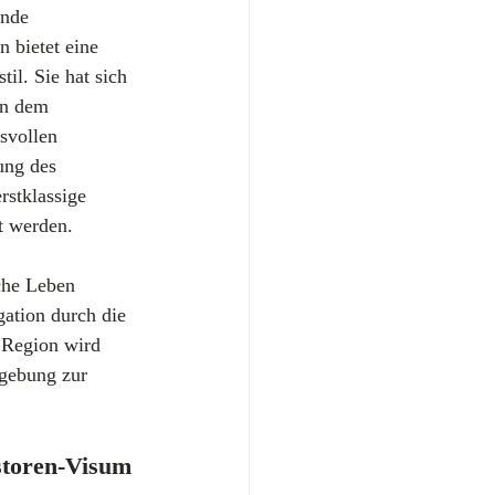
nde 
 bietet eine 
l. Sie hat sich 
in dem 
svollen 
ung des 
rstklassige 
t werden.
che Leben 
gation durch die 
 Region wird 
mgebung zur 
estoren-Visum