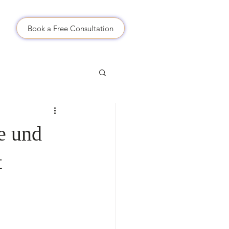
.
Book a Free Consultation
e und
t