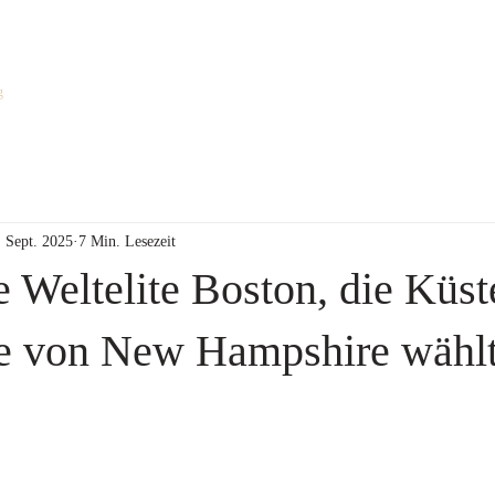
Über uns
Leistungen
Referenzen
More..
g
. Sept. 2025
7 Min. Lesezeit
 Weltelite Boston, die Küst
te von New Hampshire wähl