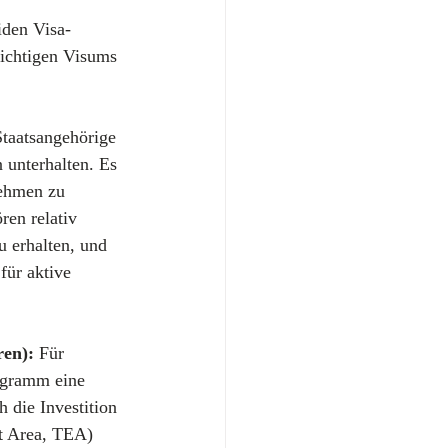
iden Visa-
richtigen Visums 
Staatsangehörige 
unterhalten. Es 
nehmen zu 
ren relativ 
u erhalten, und 
für aktive 
en):
 Für 
ogramm eine 
 die Investition 
t Area, TEA) 