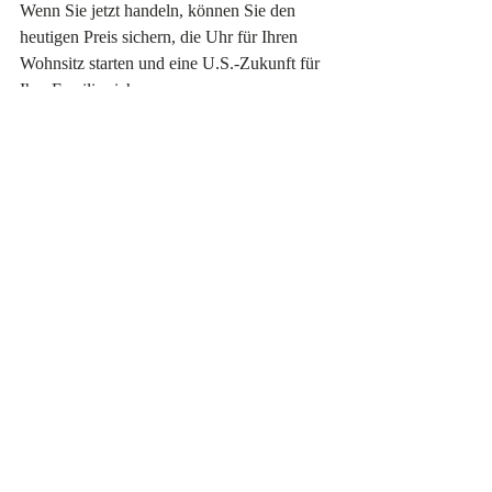
Wenn Sie jetzt handeln, können Sie den 
heutigen Preis sichern, die Uhr für Ihren 
Wohnsitz starten und eine U.S.-Zukunft für 
Ihre Familie sichern.
Buchen Sie noch heute eine kostenlose 
Beratung mit 
SmartInvestorVisas.com
, um 
Ihre Berechtigung zu prüfen, qualifizierte 
Projekte zu vergleichen und Ihre EB-5-
Einreichung mit Vertrauen zu beginnen.
Aktuelle Beiträge
Alle ansehen