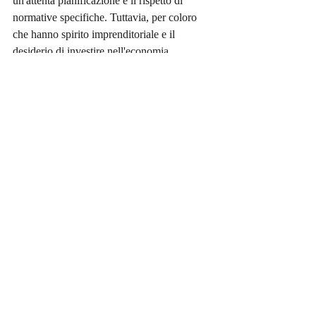
un'attenta pianificazione e il rispetto di 
normative specifiche. Tuttavia, per coloro 
che hanno spirito imprenditoriale e il 
desiderio di investire nell'economia 
statunitense, questi programmi possono 
aprire la strada a un significativo successo 
finanziario e a una nuova vita in America. 
La crescita dei "ricchi nascosti" sottolinea le 
immense opportunità disponibili per gli 
immigrati con mentalità imprenditoriale.
Post recenti
Mostra tutti