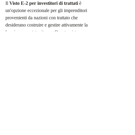
Il 
Visto E-2 per investitori di trattati
 è 
un'opzione eccezionale per gli imprenditori 
provenienti da nazioni con trattato che 
desiderano costruire e gestire attivamente la 
loro impresa statunitense. Questo visto 
richiede un investimento "sostanziale" in 
un'attività che dirigerai personalmente, 
offrendo elaborazione rapida, autorizzazione 
di lavoro per il coniuge e la flessibilità di un 
rinnovo indefinito.
In alternativa, il 
Programma per 
investitori immigrati EB-5
 offre un 
percorso più diretto e passivo verso la 
residenza permanente. Investendo 800.000 
dollari in un progetto qualificante tramite un 
Centro Regionale approvato dal governo, 
un investitore può ottenere le 
Green 
Card
 per sé, il proprio coniuge e i figli non 