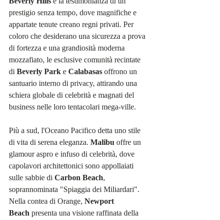
Beverly Hills
 è la testimonianza di un 
prestigio senza tempo, dove magnifiche e 
appartate tenute creano regni privati. Per 
coloro che desiderano una sicurezza a prova 
di fortezza e una grandiosità moderna 
mozzafiato, le esclusive comunità recintate 
di 
Beverly Park
 e 
Calabasas
 offrono un 
santuario interno di privacy, attirando una 
schiera globale di celebrità e magnati del 
business nelle loro tentacolari mega-ville.
Più a sud, l'Oceano Pacifico detta uno stile 
di vita di serena eleganza. 
Malibu
 offre un 
glamour aspro e infuso di celebrità, dove 
capolavori architettonici sono appollaiati 
sulle sabbie di 
Carbon Beach
, 
soprannominata "Spiaggia dei Miliardari". 
Nella contea di Orange, 
Newport 
Beach
 presenta una visione raffinata della 