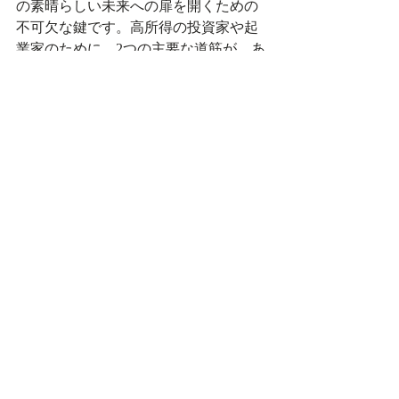
の素晴らしい未来への扉を開くための
不可欠な鍵です。高所得の投資家や起
業家のために、2つの主要な道筋が、あ
なたの特定の目標と願望を満たすよう
に専門的に設計されています。
E-2条約投資家ビザ（E-2 Treaty 
Investor Visa）
は、米国で「実質的な」
ビジネスを積極的に開発・運営する意
図を持つ条約国の国民に、優れた道筋
を提供します。このビザは、比較的迅
速な処理時間、配偶者が就労許可を取
得できること、そして事業が継続して
いる限り無期限に更新可能であるとい
う柔軟性で知られています。
一方、**EB-5移民投資家プログラム
（EB-5 Immigrant Investor Program）**
は、永住権へのより直接的で受動的な