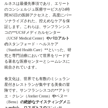
ルネスは最優先事項であり、エリート
のコンシェルジュ医療サービスが24時
間365日の医師アクセスと、高度にパー
ソナライズされた、控えめなケアを保
証します。これらは、サンフランシス
コの**UCSFメディカルセンター
（UCSF Medical Center）
やパロアルト
の
スタンフォード・ヘルスケア
（Stanford Health Care）**といった、研
究と専門治療において世界をリードす
る著名な医療センターとシームレスに
統合されています。
食文化は、世界でも有数のミシュラン
星付きレストランが集中する美食の冒
険です。サンフランシスコの**アトリ
エ・クレン（Atelier Crenn）
や
ベヌー
（Benu）
の絶妙なテイスティングメニ
ューから、ロスガトスの
マンレサ