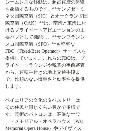
シームレスな移動は、超富裕層の体験
を象徴するものです。**サンノゼ・ミ
ネタ国際空港（SJC）
と
オークランド国
際空港（OAK）**は、南湾と東湾にお
けるプライベートアビエーションの主
要ハブとして機能し、**サンフランシ
スコ国際空港（SFO）**も堅牢な
FBO（Fixed-Base Operator）サービスを
提供しています。これらのFBOは、プ
ライベートラウンジや税関の事前審査
から、運転手付きの地上交通手段ま
で、比類のない慎重さと効率性を提供
します。
ベイエリアの文化のタペストリーは、
その住民と同じくらい豊かで多様で
す。芸術のパトロンは、荘厳な**ワ
ー・メモリアル・オペラハウス（War 
Memorial Opera House）
や
デイヴィス・