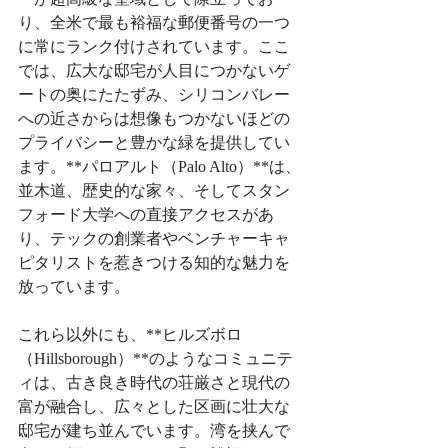
り、全米で最も裕福な郵便番号の一つ
に常にランク付けされています。ここ
では、広大な邸宅が人目につかないゲ
ートの奥にたたずみ、シリコンバレー
への近さからは想像もつかないほどの
プライバシーと豊かな緑を提供してい
ます。**パロアルト（Palo Alto）**は、
並木道、歴史的な家々、そしてスタン
フォード大学への直接アクセスがあ
り、テックの創業者やベンチャーキャ
ピタリストを惹きつける知的な魅力を
放っています。
これら以外にも、**ヒルズボロ
（Hillsborough）**のようなコミュニテ
ィは、古き良き時代の荘厳さと現代の
富が融合し、広々とした区画に壮大な
邸宅が建ち並んでいます。湾を挟んで