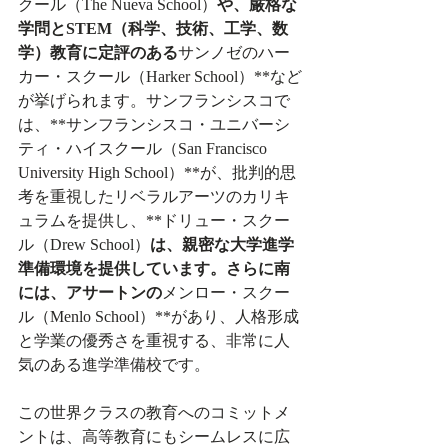
クール（The Nueva School）
や、厳格な
学問とSTEM（科学、技術、工学、数
学）教育に定評のある
サンノゼのハー
カー・スクール（Harker School）**など
が挙げられます。サンフランシスコで
は、**サンフランシスコ・ユニバーシ
ティ・ハイスクール（San Francisco 
University High School）**が、批判的思
考を重視したリベラルアーツのカリキ
ュラムを提供し、**ドリュー・スクー
ル（Drew School）
は、親密な大学進学
準備環境を提供しています。さらに南
には、アサートンの
メンロー・スクー
ル（Menlo School）**があり、人格形成
と学業の優秀さを重視する、非常に人
気のある進学準備校です。
この世界クラスの教育へのコミットメ
ントは、高等教育にもシームレスに広