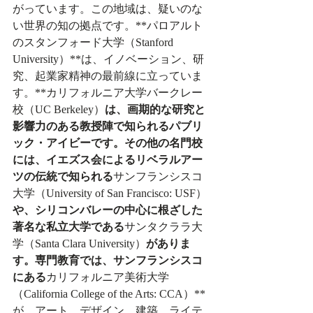
がっています。この地域は、疑いのな
い世界の知の拠点です。**パロアルト
のスタンフォード大学（Stanford 
University）**は、イノベーション、研
究、起業家精神の最前線に立っていま
す。**カリフォルニア大学バークレー
校（UC Berkeley）
は、画期的な研究と
影響力のある教授陣で知られるパブリ
ック・アイビーです。その他の名門校
には、イエズス会によるリベラルアー
ツの伝統で知られる
サンフランシスコ
大学（University of San Francisco: USF）
や、シリコンバレーの中心に根ざした
著名な私立大学である
サンタクララ大
学（Santa Clara University）
がありま
す。専門教育では、サンフランシスコ
にある
カリフォルニア美術大学
（California College of the Arts: CCA）**
が、アート、デザイン、建築、ライテ