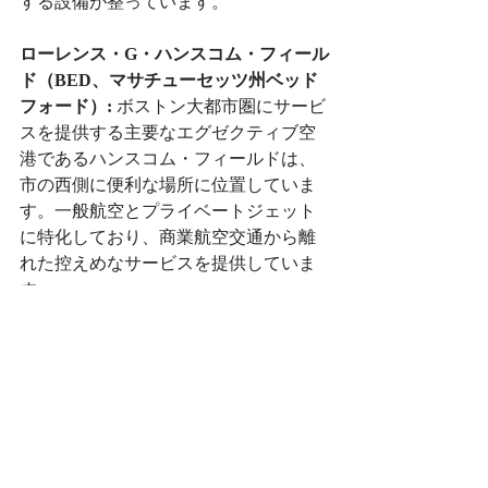
する設備が整っています。
ローレンス・G・ハンスコム・フィール
ド（BED、マサチューセッツ州ベッド
フォード）:
 ボストン大都市圏にサービ
スを提供する主要なエグゼクティブ空
港であるハンスコム・フィールドは、
市の西側に便利な場所に位置していま
す。一般航空とプライベートジェット
に特化しており、商業航空交通から離
れた控えめなサービスを提供していま
す。
ピース国際貿易港（PSM、ニューハン
プシャー州ポーツマス）:
 ニューハンプ
シャーのシーコーストに位置するピー
スは、プライベートおよびエグゼクテ
ィブ航空の重要なハブであり、沿岸地
域や北ニューイングランドに居住また