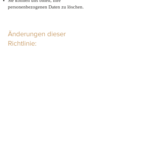
Sie können uns bitten, Ihre
personenbezogenen Daten zu löschen.
Änderungen dieser
Richtlinie:
Wir behalten uns das Recht vor, diese
Datenschutzrichtlinie von Zeit zu Zeit zu
aktualisieren. Wir informieren Sie über
Änderungen, indem wir die neue
Datenschutzrichtlinie auf unserer Website
veröffentlichen.