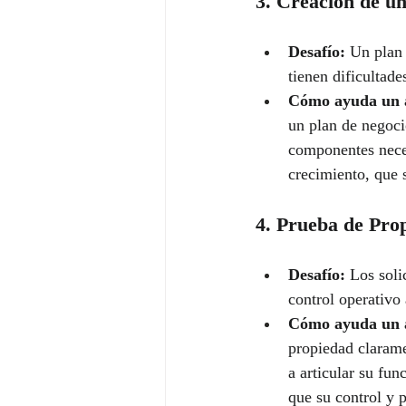
3. Creación de un
Desafío:
 Un plan 
tienen dificultad
Cómo ayuda un 
un plan de negoci
componentes neces
crecimiento, que 
4. Prueba de Pro
Desafío:
 Los sol
control operativo
Cómo ayuda un 
propiedad clarame
a articular su fu
que su control y 