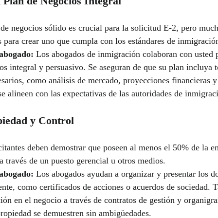
 Plan de Negocios Integral
de negocios sólido es crucial para la solicitud E-2, pero much
es para crear uno que cumpla con los estándares de inmigraci
abogado:
 Los abogados de inmigración colaboran con usted p
os integral y persuasivo. Se aseguran de que su plan incluya t
arios, como análisis de mercado, proyecciones financieras y 
se alineen con las expectativas de las autoridades de inmigra
piedad y Control
icitantes deben demostrar que poseen al menos el 50% de la e
 a través de un puesto gerencial u otros medios.
abogado:
 Los abogados ayudan a organizar y presentar los 
nte, como certificados de acciones o acuerdos de sociedad. 
nción en el negocio a través de contratos de gestión y organig
propiedad se demuestren sin ambigüedades.