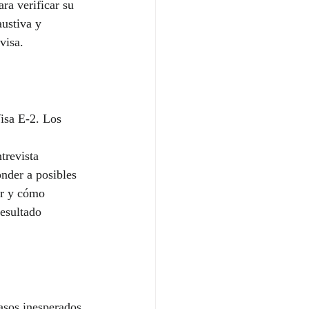
ra verificar su 
austiva y 
visa.
Visa E-2. Los 
trevista 
nder a posibles 
ar y cómo 
esultado 
asos inesperados 