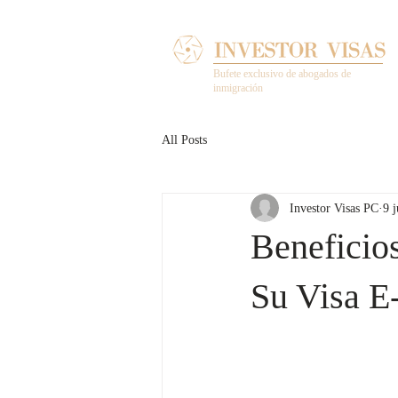
Bufete exclusivo de abogados de
inmigración
All Posts
Investor Visas PC
9 
Beneficio
Su Visa E