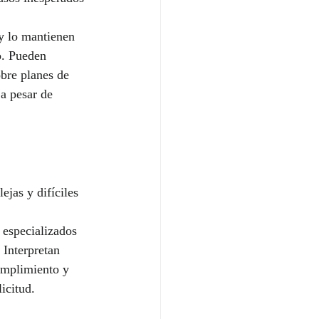
y lo mantienen 
o. Pueden 
obre planes de 
a pesar de 
jas y difíciles 
especializados 
 Interpretan 
umplimiento y 
icitud.