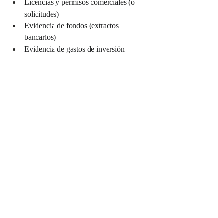
Licencias y permisos comerciales (o 
solicitudes)
Evidencia de fondos (extractos 
bancarios)
Evidencia de gastos de inversión 
(facturas, transferencias bancarias)
Cartas de intención de 
clientes/proveedores potenciales
Documentos legales relevantes 
(documentos de incorporación, 
acuerdos de asociación)
Errores Comunes a Evitar:
Descripciones Vagas:
 Sé específico 
sobre tu negocio, mercado y planes.
Finanzas Poco 
Realistas:
 Proyecciones 