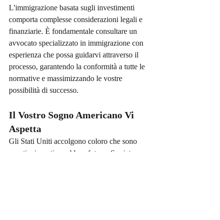
L'immigrazione basata sugli investimenti 
comporta complesse considerazioni legali e 
finanziarie. È fondamentale consultare un 
avvocato specializzato in immigrazione con 
esperienza che possa guidarvi attraverso il 
processo, garantendo la conformità a tutte le 
normative e massimizzando le vostre 
possibilità di successo.
Il Vostro Sogno Americano Vi 
Aspetta
Gli Stati Uniti accolgono coloro che sono 
pronti a investire nel loro futuro. Se siete un 
imprenditore o un investitore in cerca di una 
nuova casa e di opportunità illimitate, 
lasciate che vi aiutiamo a intraprendere 
questo entusiasmante viaggio verso la 
cittadinanza statunitense. Contattateci oggi 