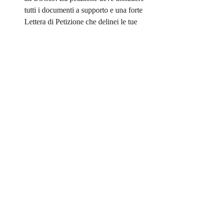
tutti i documenti a supporto e una forte 
Lettera di Petizione che delinei le tue 
qualifiche e argomenti 
meticolosamente come soddisfi ogni 
requisito NIW, adattato agli standard 
dei medici. Spunta la casella NIW sul 
modulo.
Valutazione dell'USCIS:
 L'USCIS 
esaminerà il tuo caso. I tempi di 
elaborazione variano (controlla il sito 
web dell'USCIS). La 
Premium 
Processing
 (revisione accelerata) 
potrebbe essere disponibile per il 
Modulo I-140; verifica la disponibilità 
attuale. Possibili esiti:
Approvazione:
 La tua I-140 è 
approvata.
Richiesta di Prove 