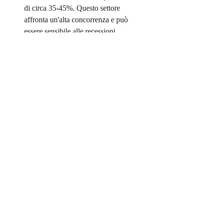
di circa 35-45%. Questo settore 
affronta un'alta concorrenza e può 
essere sensibile alle recessioni 
economiche.
Arti, Intrattenimento e 
Ricreazione:
 Tasso di sopravvivenza 
di circa 30-40%. Le attività in questa 
categoria spesso dipendono dalla spesa 
discrezionale e possono essere 
vulnerabili ai cambiamenti nel 
comportamento dei consumatori.
Commercio al Dettaglio:
 Tasso di 
sopravvivenza di circa 40-50%. Le 
attività al dettaglio affrontano sfide 
dovute alla concorrenza dell'e-
commerce e alle mutevoli preferenze 
dei consumatori.