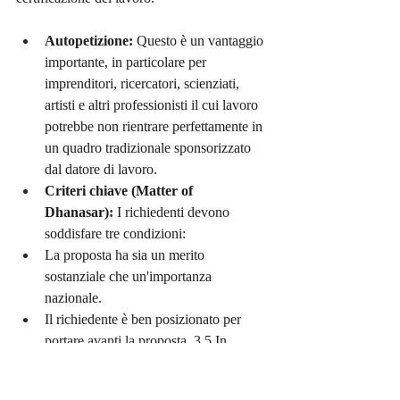
Autopetizione:
 Questo è un vantaggio 
importante, in particolare per 
imprenditori, ricercatori, scienziati, 
artisti e altri professionisti il cui lavoro 
potrebbe non rientrare perfettamente in 
un quadro tradizionale sponsorizzato 
dal datore di lavoro.
Criteri chiave (Matter of 
Dhanasar):
 I richiedenti devono 
soddisfare tre condizioni:
La proposta ha sia un merito 
sostanziale che un'importanza 
nazionale.
Il richiedente è ben posizionato per 
portare avanti la proposta. 3.5 In 
sintesi, sarebbe vantaggioso per gli 
Stati Uniti rinunciare all'offerta di 