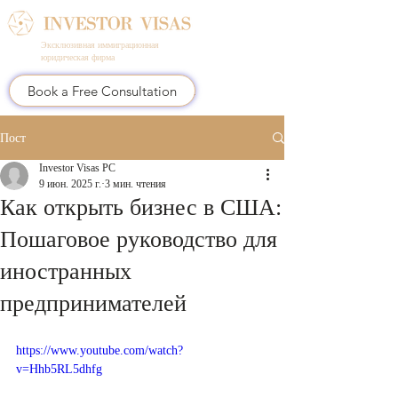
Эксклюзивная иммиграционная
юридическая фирма
Book a Free Consultation
Пост
Investor Visas PC
9 июн. 2025 г.
3 мин. чтения
Как открыть бизнес в США:
Пошаговое руководство для
иностранных
предпринимателей
https://www.youtube.com/watch?
v=Hhb5RL5dhfg