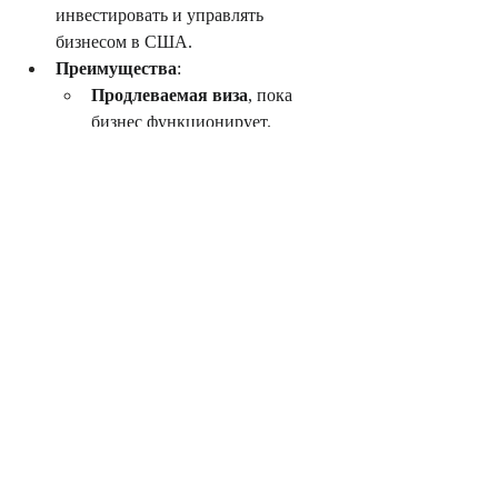
инвестировать и управлять 
бизнесом в США.
Преимущества
:
Продлеваемая виза
, пока 
бизнес функционирует.
Супруги могут подать 
заявление на 
разрешение на 
работу
.
Требования
:
Значительные инвестиции
 в 
добросовестное предприятие.
Инвесторы должны 
контролировать средства и 
нести риск.
Заключение
Открытие бизнеса в Соединенных 
Штатах включает в себя тщательное 