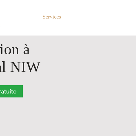
À Propos
Services
Avis Clients
More..
t
ion à
nal NIW
atuite