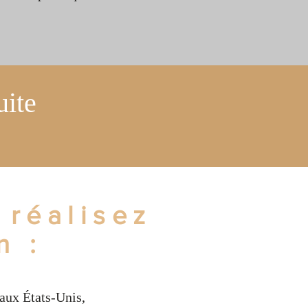
uite
 réalisez
n :
 aux États-Unis,