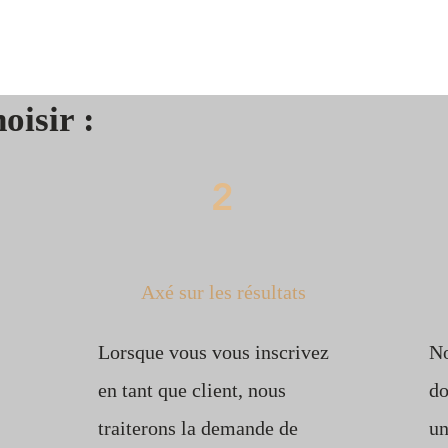
oisir :
2
Axé sur les résultats
Lorsque vous vous inscrivez
No
en tant que client, nous
do
traiterons la demande de
un