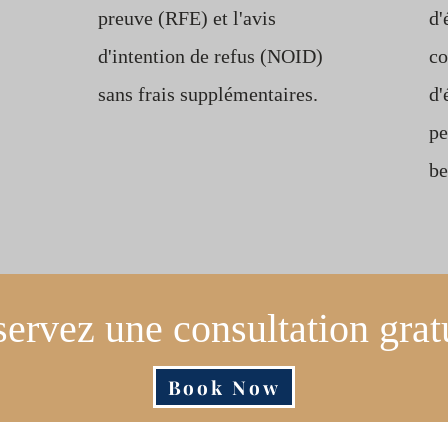
preuve (RFE) et l'avis
d'
d'intention de refus (NOID)
co
sans frais supplémentaires.
d'
pe
be
ervez une consultation grat
Book Now