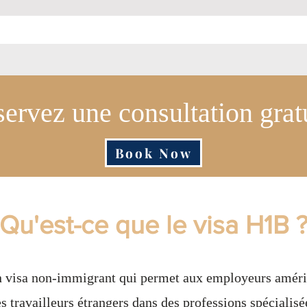
ervez une consultation grat
Book Now
Qu'est-ce que le visa H1B 
n visa non-immigrant qui permet aux employeurs amér
 travailleurs étrangers dans des professions spécialisé