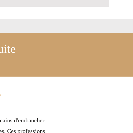
uite
?
icains d'embaucher
es. Ces professions