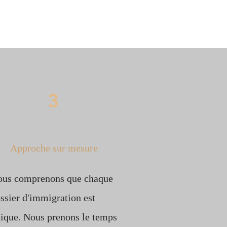
3
Approche sur mesure
us comprenons que chaque
ssier d'immigration est
ique. Nous prenons le temps