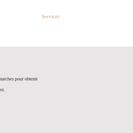
À Propos
Services
Avis Clients
More..
t
marches pour obtenir
oi.