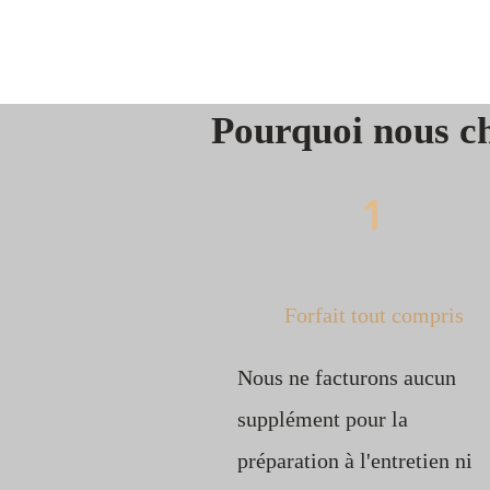
Pourquoi nous ch
1
Forfait tout compris
Nous ne facturons aucun
supplément pour la
préparation à l'entretien ni