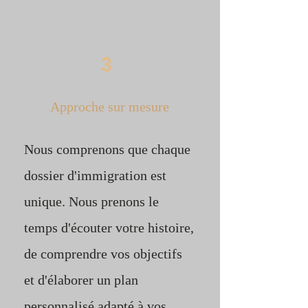
3
Approche sur mesure
Nous comprenons que chaque
dossier d'immigration est
unique. Nous prenons le
temps d'écouter votre histoire,
de comprendre vos objectifs
et d'élaborer un plan
personnalisé adapté à vos