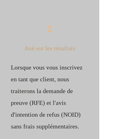
2
Axé sur les résultats
Lorsque vous vous inscrivez
en tant que client, nous
traiterons la demande de
preuve (RFE) et l'avis
d'intention de refus (NOID)
sans frais supplémentaires.