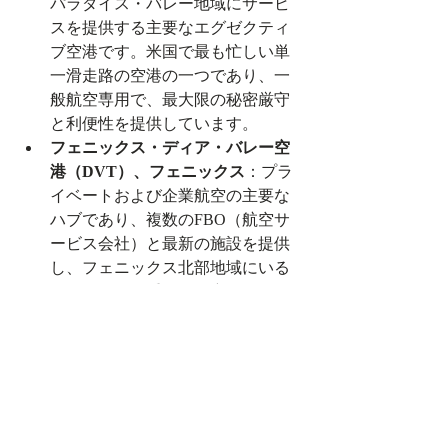
パラダイス・バレー地域にサービ
スを提供する主要なエグゼクティ
ブ空港です。米国で最も忙しい単
一滑走路の空港の一つであり、一
般航空専用で、最大限の秘密厳守
と利便性を提供しています。
フェニックス・ディア・バレー空
港（DVT）、フェニックス
：プラ
イベートおよび企業航空の主要な
ハブであり、複数のFBO（航空サ
ービス会社）と最新の施設を提供
し、フェニックス北部地域にいる
人々にとって重要な資産です。
FBOサービス
：スコッツデールお
よびディア・バレー空港にあるシ
グネチャー・フライト・サポート
やカッター・アビエーションなど
のトップクラスのFBOは、プライ
ベート旅行者向けにカスタマイズ