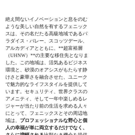
絶え間ないイノベーションと息をのむ
ような美しい自然を有するフェニック
スは、その名だたる高級地域であるパ
ラダイス・バレー、スコッツデール、
アルカディアとともに、**超富裕層
（UHNW）**の主要な移住先となりま
した。この地域は、活気あるビジネス
環境と、砂漠のオアシスがもたらす静
けさと豪華さを融合させた、ユニーク
で魅力的なライフスタイルを提供して
います。セキュリティ、世界クラスの
アメニティ、そして一年中楽しめるレ
ジャーが当たり前の生活を求める人々
にとって、フェニックスとその周辺地
域は、
プロフェッショナルな野心と個
人の幸福が単に両立するだけでなく、
さらに増幅される
比類なき機会を提供