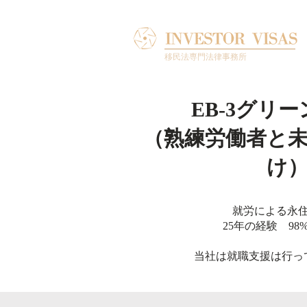
移民法専門法律事務所
EB-3グリ
（熟練労働者と
け
就労による永
25年の経験 98
当社は就職支援は行っ