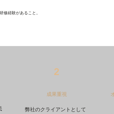
は研修経験があること。
2
成果重視
民
弊社のクライアントとして