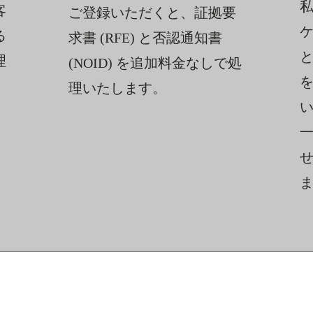
客
ご登録いただくと、証拠要
る
求書 (RFE) と否認通知書
理
(NOID) を追加料金なしで処
理いたします。