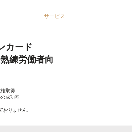
事務所紹介
サービス
お客様の声
More..
ーンカード
未熟練労働者向
）
住権取得
%の成功率
ておりません。