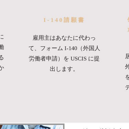
I-140請願書
に
雇用主はあなたに代わっ
働
て、フォーム I-140（外国人
る
労働者申請）を USCIS に提
か
出します。
ま