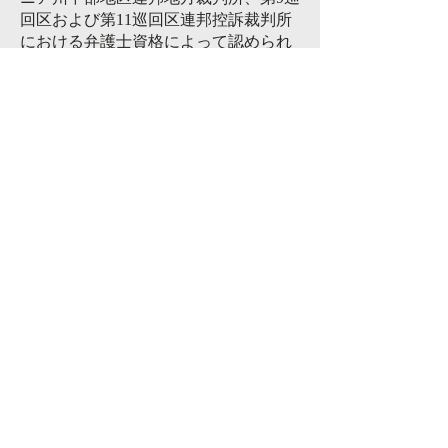
回区および第11巡回区連邦控訴裁判所
における弁護士資格によって認められ
ています。
これまでにルート弁護士は、移民裁判
所、移民控訴委員会（BIA）、連邦地
方裁判所などにおいて、幅広い移民関
連の案件でクライアントを成功へと導
いてきました。彼はまた、米国市民
権・移民局（CIS）、米国移民・関税
執行局（ICE）、米国税関・国境警備
局（CBP）、米国労働省（DOL）、米
国国務省（DOS）および在外米国領事
館など、各移民関連機関とのやり取り
に精通しています。
ルート氏の専門性は、複数言語に翻訳
された記事の執筆を通じても認められ
ています。彼の記事は、スペイン語、
ロシア語、ポーランド語、ハンガリー