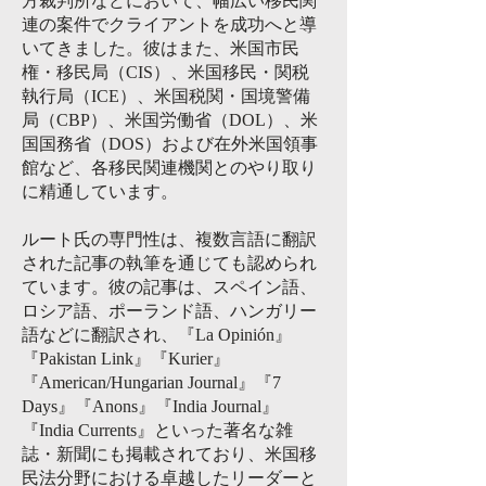
方裁判所などにおいて、幅広い移民関
連の案件でクライアントを成功へと導
いてきました。彼はまた、米国市民
権・移民局（CIS）、米国移民・関税
執行局（ICE）、米国税関・国境警備
局（CBP）、米国労働省（DOL）、米
国国務省（DOS）および在外米国領事
館など、各移民関連機関とのやり取り
に精通しています。
ルート氏の専門性は、複数言語に翻訳
された記事の執筆を通じても認められ
ています。彼の記事は、スペイン語、
ロシア語、ポーランド語、ハンガリー
語などに翻訳され、『La Opinión』
『Pakistan Link』『Kurier』
『American/Hungarian Journal』『7
Days』『Anons』『India Journal』
『India Currents』といった著名な雑
誌・新聞にも掲載されており、米国移
民法分野における卓越したリーダーと